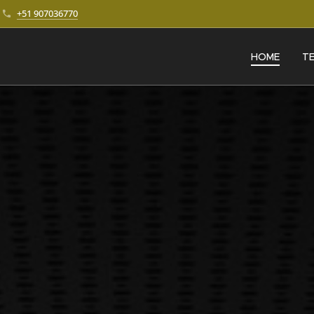
+51 907036770
HOME
T