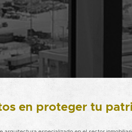
os en proteger tu pat
 arquitectura especializado en el sector inmobiliari